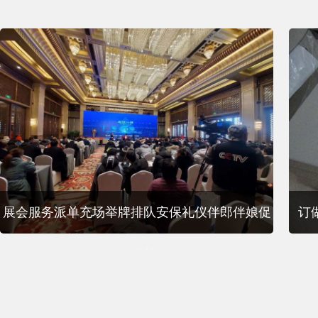
展会服务派单充场举牌排队安保礼仪伴郎伴娘促
订
销演艺