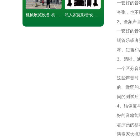
一套好的音
夸张，也不
机械展览设备 机械大象展
私人家庭影音设备进口3D沉浸式回音壁音响立体环绕声音箱
2、全频声
一套好的音
铜管乐或者
琴、短笛和
3、清晰、
一个区分音
这些声音时
的、微弱的
间的测试后
4、结像度
好的音箱能
者演员的移
演奏家大概