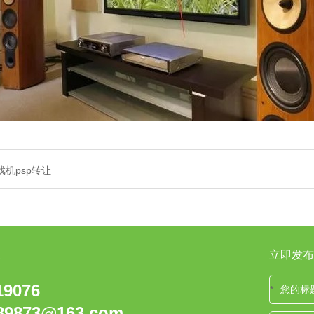
戏机psp转让
立即发布
19076
*
89873@163.com