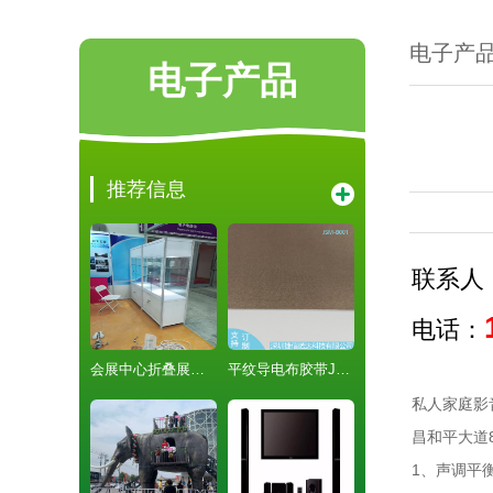
电子产
电子产品
推荐信息
联系人
电话：
会展中心折叠展柜 八棱柱展柜出租-展台装修-PVC板制作
平纹导电布胶带JSM-B001导电垫片T0.12MM军工5G
私人家庭影
昌和平大道
1、声调平