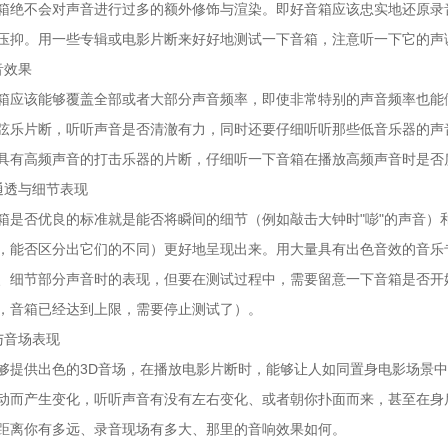
箱绝不会对声音进行过多的额外修饰与渲染。即好音箱应该忠实地还原录
压抑。用一些专辑或电影片断来好好地测试一下音箱，注意听一下它的声
音效果
箱应该能够覆盖全部或者大部分声音频率，即使非常特别的声音频率也能
弦乐片断，听听声音是否清澈有力，同时还要仔细听听那些低音乐器的声
具有高频声音的打击乐器的片断，仔细听一下音箱在播放高频声音时是否
通透与细节表现
箱是否优良的标准就是能否将瞬间的细节（例如敲击大钟时"嘭"的声音）
，能否区分出它们的不同）更好地呈现出来。用大量具有出色音效的音乐
、细节部分声音时的表现，但要在测试过程中，需要留意一下音箱是否开
，音箱已经达到上限，需要停止测试了）。
与音场表现
够提供出色的3D音场，在播放电影片断时，能够让人如同置身电影场景
动而产生变化，听听声音有没有左右变化、或者朝你扑面而来，甚至在身
距离你有多远、录音现场有多大、那里的音响效果如何。