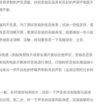
音师录制的声音原貌。好的音箱应该具有良好的声调平衡既不
调平衡。
做到不失真。为了测试音箱的低音效果，试放一些低音鼓、黄
音是否清晰可辨；要测试音箱的高频表现，就要播放一些小提
质感表达清晰、流畅，特别要留意一下高频谐音、泛音。
和质感（例如角塑肢片或者金属片拨动吉他琴弦，音箱在还原
专辑和电影片断来对音箱进行测试。仔细聆听音箱在播放细小
始发出一些不自然的呼啸声和刺耳的声音（这就证明经过长时
中一般。在环绕音响系统中，试听一下声音有没有随着乐器或
后出现。第二步，听一下声音的深度和延伸度，应该能够听出